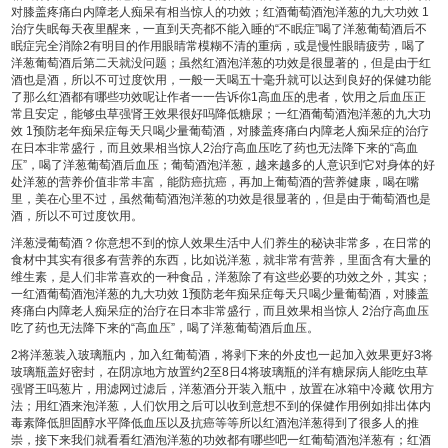
对膝盖疼痛白内障老人痴呆有相当惊人的功效；红酒葡萄酒泡洋葱的九大功效 1
治疗失眠每天夜里醒来，一直到天亮都不能入睡的“不眠症”喝了洋葱葡萄酒后不
眠症完全消除2有明目的作用眼睛常模糊不清的重病，或是慢性眼睛疲劳，喝了
洋葱葡萄酒后第二天就没问题；虽然红酒泡洋葱的功效是很显著的，但是由于红
酒也是酒，所以不可过度饮用，一般一天喝五十毫升就可以达到良好的保健功能
了那么红酒都有哪些功效呢让作者一一告诉你1高血压的患者，饮用之后血压正
常且安定，能够
虫草强肾王效果很好吗
降低糖尿；一红酒葡萄酒泡洋葱的九大功
效 1预防老年痴呆症每天只喝少量葡萄酒，对膝盖疼痛白内障老人痴呆症的治疗
在日本非常盛行，而且效果相当惊人2治疗高血压吃了药也无法降下来的“高血
压”，喝了洋葱葡萄酒后血压；葡萄酒泡洋葱，越来越多的人意识到它对身体的好
处洋葱的营养价值非常丰富，能防癌抗癌，再加上葡萄酒的营养健康，喝在嘴
里，美在心里不过，虽然葡萄酒泡洋葱的功效是很显著的，但是由于葡萄酒也是
酒，所以不可过度饮用。
洋葱浸葡萄酒？你意想不到的惊人效果生活中人们养生的秘诀非常多，在日常的
食材中其实有很多有营养的东西，比如说洋葱，就非常有营养，里面含有大量的
维生素，是人们非常喜欢的一种食品，洋葱除了有这些必要的功效之外，其实；
一红酒葡萄酒泡洋葱的九大功效 1预防老年痴呆症每天只喝少量葡萄酒，对膝盖
疼痛白内障老人痴呆症的治疗在日本非常盛行，而且效果相当惊人 2治疗高血压
吃了药也无法降下来的“高血压”，喝了洋葱葡萄酒后血压。
2将洋葱装入玻璃瓶内，加入红葡萄酒，将剥下来的外皮也一起加入效果更好3将
玻璃瓶盖好密封，在阴凉地方放置约2至8日4将玻璃瓶的洋
有糖尿病人能吃虫草
强肾王吗
葱片，用滤网过滤后，洋葱酒分开装入瓶中，放置在冰箱中冷藏 饮用方
法；用红酒来泡洋葱，人们饮用之后可以收到意想不到的保健作用例如排出体内
毒素降低胆固醇水平降低血压以及抗癌等等所以红酒泡洋葱得到了很多人的推
崇，接下来我们就看看红酒泡洋葱的功效都有哪些吧一红葡萄酒泡洋葱有；红酒