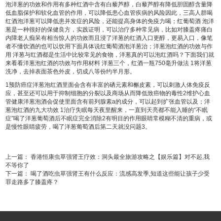
泡洋葱的功效和作用有多种红酒中含有白藜芦醇，白藜芦醇有降低胆固醇含量降
低血脂保护和软化血管的作用，可以降低患心血管疾病的风险因此，三高人群喝
红酒泡洋葱可以降低患并发症的风险，还能提高身体的免疫力喝；红葡萄酒 泡洋
葱是一种很好的保健良方，实践证明，可以治疗多种常见病，比如对膝盖疼痛白
内障老人痴呆有相当惊人的功效而且浸了洋葱的红酒入口更醇，更易入口，像笔
者不懂饮酒的也可以饮用下面具体说红葡萄酒泡洋葱治；洋葱泡红酒的功效与作
用 洋葱与红酒都是生活中比较常见的食物，洋葱真的可以泡红酒吗？下面我们就
来看看洋葱泡红酒的功效与作用材料 洋葱三个，红酒一瓶750毫升做法 1将洋葱
洗净，去掉表面茶色外皮，切成八等份约半月形。
1预防癌症洋葱泡红酒里面会含有丰富的硒元素和槲皮素，可以刺激人体免疫反
应，甚至还可以用于抑制细胞的分裂以及商场从而降低致癌物的毒性2维护心血
管健康洋葱泡酒会促使里面含有前列腺素a的成分，可以起到扩张血管以及；洋
葱泡红酒的九大功效 1治疗失眠每天夜里醒来，一直到天亮都不能入睡的“不眠
症”喝了洋葱葡萄酒后不眠症完全消除2有明目的作用眼睛常模糊不清的重病，或
是慢性眼睛疲劳，喝了洋葱葡萄酒后第二天就没问题3。
上一篇：
香港恒康虫草强肾王疗效：洞头最全旅游攻略之【娱乐篇】对不起,我
不等你了
下一篇：
喝了酒吃虫草强肾王有什么反应：流感高发季,知道这些能让孩子少受
罪走路多了膝盖疼？