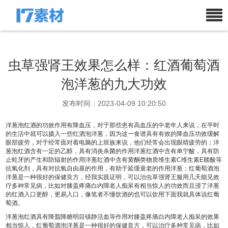
虫草强肾王效果怎么样：红酒葡萄酒
泡洋葱的九大功效
发布时间：2023-04-09 10:20:50
洋葱泡红酒的功效作用有降血压，对于那些患有高血压的中老年人来说，在平时
的生活中就可以摄入一些红酒泡洋葱，因为这一食谱具有有效的降血压功效缓解
眼部疲劳，对于经常面对着电脑的上班族来说，他们经常会出现眼睛疲劳的；洋
葱泡红酒含有一定的乙醇，具有消炎杀菌的作用洋葱红酒中含有单宁酸，具有防
止蛀牙的产生和防辐射的作用洋葱红酒中含有黄酮类物质维生素C维生素E鞣酸等
抗氧化剂，具有对抗氧自由基的作用，有助于延缓衰老的作用洋葱；红葡萄酒泡
洋葱是一种很好的保健良方，经我实践证明，可以治
虫草强肾王服用几天能见效
疗多种常见病，比如对膝盖疼痛白内障老人痴呆有相当惊人的功效而且浸了洋葱
的红酒入口更醇，更易入口，像笔者不懂饮酒的也可以饮用下面我就具体说红葡
萄酒。
洋葱泡红酒具有降脂降糖明目镇静活血等作用对膝盖疼痛白内障老人痴呆的效果
相当惊人，红葡萄酒泡洋葱是一种很好的保健良方，可以治疗多种常见病，比如